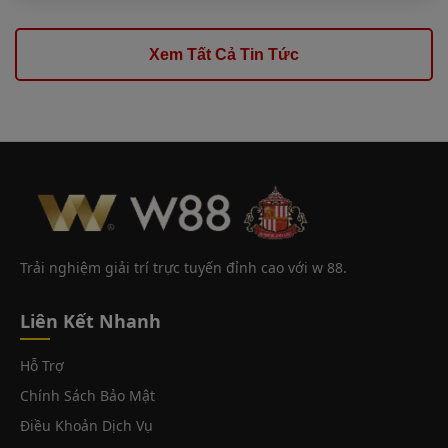
Xem Tất Cả Tin Tức
Trải nghiệm giải trí trực tuyến đỉnh cao với w 88.
Liên Kết Nhanh
Hỗ Trợ
Chính Sách Bảo Mật
Điều Khoản Dịch Vụ