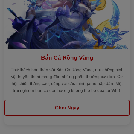
Bắn Cá Rồng Vàng
Thử thách bản thân với Bắn Cá Rồng Vàng, nơi những sinh
vật huyền thoại mang đến những phần thưởng cực lớn. Cơ
hội chiến thắng cao, cùng với các mini-game hấp dẫn. Một
trải nghiệm bắn cá đổi thưởng không thể bỏ qua tại W88.
Chơi Ngay