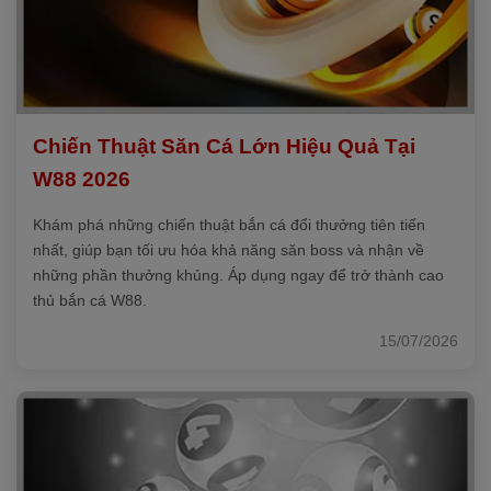
Chiến Thuật Săn Cá Lớn Hiệu Quả Tại
W88 2026
Khám phá những chiến thuật bắn cá đổi thưởng tiên tiến
nhất, giúp bạn tối ưu hóa khả năng săn boss và nhận về
những phần thưởng khủng. Áp dụng ngay để trở thành cao
thủ bắn cá W88.
15/07/2026