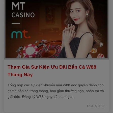
Tham Gia Sự Kiện Ưu Đãi Bắn Cá W88
Tháng Này
Tổng hợp các sự kiện khuyến mãi W88 độc quyền dành cho
game bắn cá trong tháng, bao gồm thưởng nạp, hoàn trả và
giải đấu. Đăng ký W88 ngay để tham gia.
05/07/2026