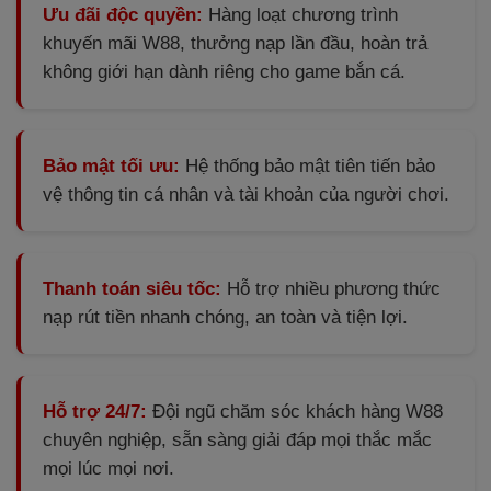
Ưu đãi độc quyền:
Hàng loạt chương trình
khuyến mãi W88, thưởng nạp lần đầu, hoàn trả
không giới hạn dành riêng cho game bắn cá.
Bảo mật tối ưu:
Hệ thống bảo mật tiên tiến bảo
vệ thông tin cá nhân và tài khoản của người chơi.
Thanh toán siêu tốc:
Hỗ trợ nhiều phương thức
nạp rút tiền nhanh chóng, an toàn và tiện lợi.
Hỗ trợ 24/7:
Đội ngũ chăm sóc khách hàng W88
chuyên nghiệp, sẵn sàng giải đáp mọi thắc mắc
mọi lúc mọi nơi.