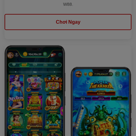
W88.
Chơi Ngay