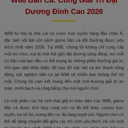
Dương Đỉnh Cao 2026
W88 tự hào là nhà cái cá cược trực tuyến hàng đầu châu Á,
đặc biệt nổi bật với sảnh game bắn cá đổi thưởng được yêu
thích nhất năm 2026. Tại W88, chúng tôi không chỉ cung cấp
một trò chơi, mà là một thế giới đại dương sống động, nơi mỗi
cú bắn của bạn đều có thể mang lại những phần thưởng giá trị.
Với giao diện thân thiện, đồ họa 3D sắc nét và âm thanh sống
động, trải nghiệm bắn cá tại W88 sẽ khiến bạn không thể rời
mắt. Chúng tôi cam kết mang đến một môi trường giải trí an
toàn, minh bạch và công bằng cho mọi người chơi.
Là một phần của hệ sinh thái giải trí toàn diện của W88, game
bắn cá được tích hợp cùng với cá độ thể thao, casino trực
tuyến, và nổ hũ, mang đến sự đa dạng tuyệt vời. Người chơi có
thể dễ dàng chuyển đổi giữa các trò chơi yêu thích chỉ với một