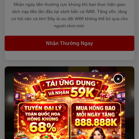
Nhận ngay tiền thưởng cực khủng khi bạn thực hiện giao
dịch nạp tiền lần đầu tại sảnh bắn cá W88. Tăng vốn, tăng
cơ hội săn cá lớn! Đây là ưu đãi W88 không thể bỏ qua cho
người chơi mới.
Nhận Thưởng Ngay
×