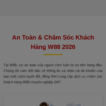
An Toàn & Chăm Sóc Khách
Hàng W88 2026
Tại W88, sự an toàn của người chơi luôn là ưu tiên hàng đầu.
Chúng tôi cam kết bảo vệ thông tin cá nhân và tài khoản của
bạn một cách tuyệt đối, đồng thời cung cấp dịch vụ chăm sóc
khách hàng W88 chuyên nghiệp 24/7.