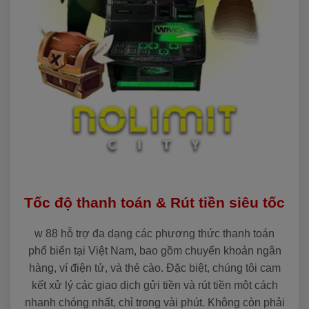
Tốc độ thanh toán & Rút tiền siêu tốc
w 88 hỗ trợ đa dạng các phương thức thanh toán
phổ biến tại Việt Nam, bao gồm chuyển khoản ngân
hàng, ví điện tử, và thẻ cào. Đặc biệt, chúng tôi cam
kết xử lý các giao dịch gửi tiền và rút tiền một cách
nhanh chóng nhất, chỉ trong vài phút. Không còn phải