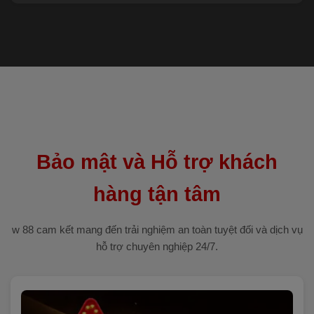
Bảo mật và Hỗ trợ khách
hàng tận tâm
w 88 cam kết mang đến trải nghiệm an toàn tuyệt đối và dịch vụ
hỗ trợ chuyên nghiệp 24/7.