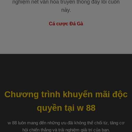
nghiệm nét văn hóa truyền thống đầy lôi cuốn
này.
Cá cược Đá Gà
Chương trình khuyến mãi độc
quyền tại w 88
w 88 luôn mang đến những ưu đãi không thể chối từ, tăng cơ
hội chiến thắng và trải nghiệm giải trí của bạn.