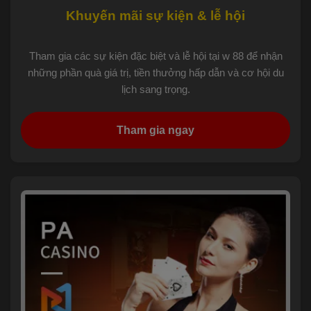
Khuyến mãi sự kiện & lễ hội
Tham gia các sự kiện đặc biệt và lễ hội tại w 88 để nhận
những phần quà giá trị, tiền thưởng hấp dẫn và cơ hội du
lịch sang trọng.
Tham gia ngay