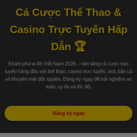
Cá Cược Thể Thao &
Casino Trực Tuyến Hấp
Dẫn 🏆
Khám phá w 88 Việt Nam 2026 – nền tảng cá cược trực
tuyến hàng đầu với thể thao, casino trực tuyến, slot, bắn cá
và khuyến mãi độc quyền. Đăng ký ngay để trải nghiệm an
toàn, uy tín và tốc độ.
Đăng ký ngay