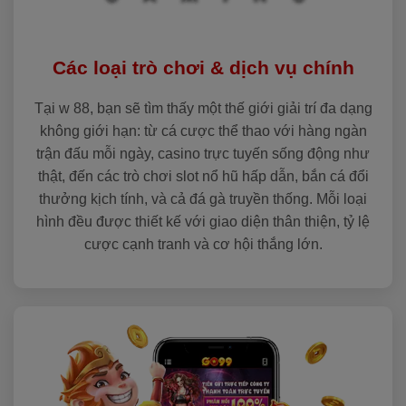
Các loại trò chơi & dịch vụ chính
Tại w 88, bạn sẽ tìm thấy một thế giới giải trí đa dạng
không giới hạn: từ cá cược thể thao với hàng ngàn
trận đấu mỗi ngày, casino trực tuyến sống động như
thật, đến các trò chơi slot nổ hũ hấp dẫn, bắn cá đổi
thưởng kịch tính, và cả đá gà truyền thống. Mỗi loại
hình đều được thiết kế với giao diện thân thiện, tỷ lệ
cược cạnh tranh và cơ hội thắng lớn.