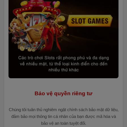
Bảo vệ quyền riêng tư
Chúng tôi tuân thủ nghiêm ngặt chính sách bảo mật dữ liệu,
đảm bảo mọi thông tin cá nhân của bạn được mã hóa và
bảo vệ an toàn tuyệt đối.