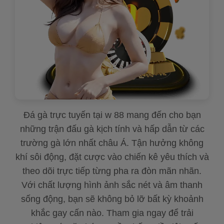
Đá gà trực tuyến tại w 88 mang đến cho bạn
những trận đấu gà kịch tính và hấp dẫn từ các
trường gà lớn nhất châu Á. Tận hưởng không
khí sôi động, đặt cược vào chiến kê yêu thích và
theo dõi trực tiếp từng pha ra đòn mãn nhãn.
Với chất lượng hình ảnh sắc nét và âm thanh
sống động, bạn sẽ không bỏ lỡ bất kỳ khoảnh
khắc gay cấn nào. Tham gia ngay để trải