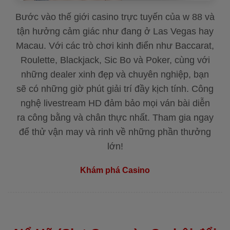
Bước vào thế giới casino trực tuyến của w 88 và
tận hưởng cảm giác như đang ở Las Vegas hay
Macau. Với các trò chơi kinh điển như Baccarat,
Roulette, Blackjack, Sic Bo và Poker, cùng với
những dealer xinh đẹp và chuyên nghiệp, bạn
sẽ có những giờ phút giải trí đầy kịch tính. Công
nghệ livestream HD đảm bảo mọi ván bài diễn
ra công bằng và chân thực nhất. Tham gia ngay
để thử vận may và rinh về những phần thưởng
lớn!
Khám phá Casino