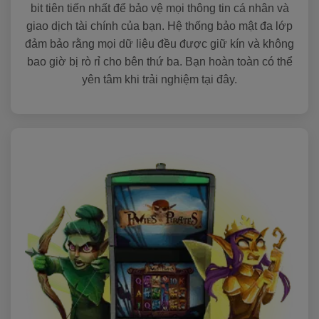
bit tiên tiến nhất để bảo vệ mọi thông tin cá nhân và
giao dịch tài chính của bạn. Hệ thống bảo mật đa lớp
đảm bảo rằng mọi dữ liệu đều được giữ kín và không
bao giờ bị rò rỉ cho bên thứ ba. Bạn hoàn toàn có thể
yên tâm khi trải nghiệm tại đây.