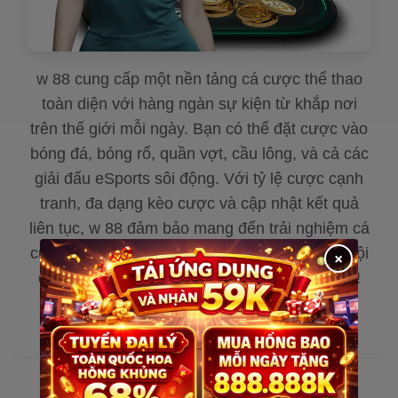
w 88 cung cấp một nền tảng cá cược thể thao
toàn diện với hàng ngàn sự kiện từ khắp nơi
trên thế giới mỗi ngày. Bạn có thể đặt cược vào
bóng đá, bóng rổ, quần vợt, cầu lông, và cả các
giải đấu eSports sôi động. Với tỷ lệ cược cạnh
tranh, đa dạng kèo cược và cập nhật kết quả
liên tục, w 88 đảm bảo mang đến trải nghiệm cá
cược thể thao đỉnh cao nhất. Đừng bỏ lỡ cơ hội
×
chiến thắng cùng đội bóng yêu thích của bạn!
Xem thêm Thể Thao