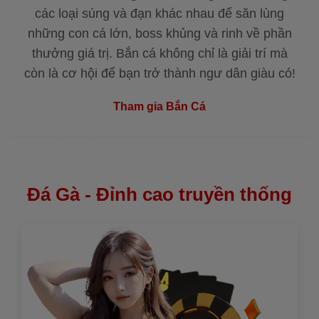
các loại súng và đạn khác nhau để săn lùng
những con cá lớn, boss khủng và rinh về phần
thưởng giá trị. Bắn cá không chỉ là giải trí mà
còn là cơ hội để bạn trở thành ngư dân giàu có!
Tham gia Bắn Cá
Đá Gà - Đỉnh cao truyền thống